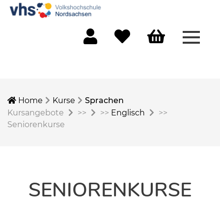
Menü 
Mein Konto
Merkliste
Warenkorb
Home
Kurse
Sprachen
Kursangebote
>>
>>
Englisch
>>
Seniorenkurse
SENIORENKURSE