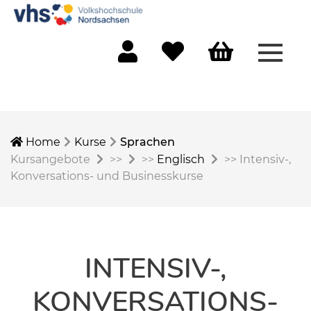
Menü 
Mein Konto
Merkliste
Warenkorb
Home
Kurse
Sprachen
Kursangebote
>>
>>
Englisch
>>
Intensiv-,
Konversations- und Businesskurse
INTENSIV-,
KONVERSATIONS-