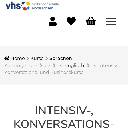
Menü 
Mein Konto
Merkliste
Warenkorb
Home
Kurse
Sprachen
Kursangebote
>>
>>
Englisch
>>
Intensiv-,
Konversations- und Businesskurse
INTENSIV-,
KONVERSATIONS-