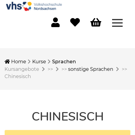
Menü 
Mein Konto
Merkliste
Warenkorb
Home
Kurse
Sprachen
Kursangebote
>>
>>
sonstige Sprachen
>>
Chinesisch
CHINESISCH