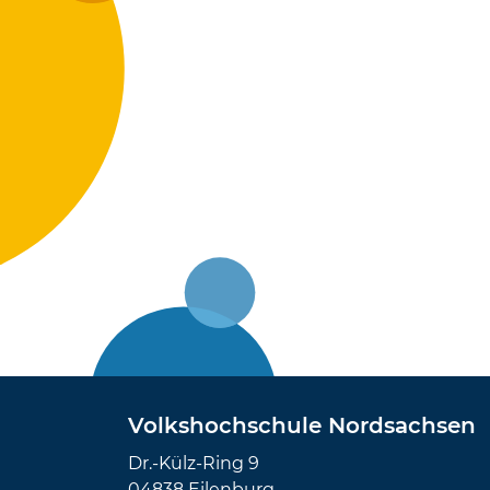
Volkshochschule Nordsachsen
Dr.-Külz-Ring 9
04838 Eilenburg