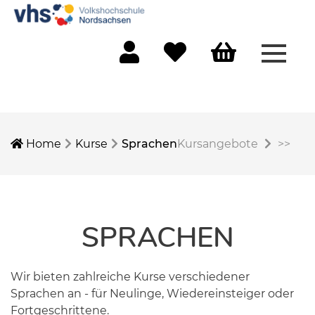
Menü 
Mein Konto
Merkliste
Warenkorb
Home
Kurse
Sprachen
Kursangebote
>>
SPRACHEN
Wir bieten zahlreiche Kurse verschiedener
Sprachen an - für Neulinge, Wiedereinsteiger oder
Fortgeschrittene.