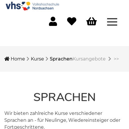
Menü 
Mein Konto
Merkliste
Warenkorb
Home
Kurse
Sprachen
Kursangebote
>>
SPRACHEN
Wir bieten zahlreiche Kurse verschiedener
Sprachen an - für Neulinge, Wiedereinsteiger oder
Fortgeschrittene.