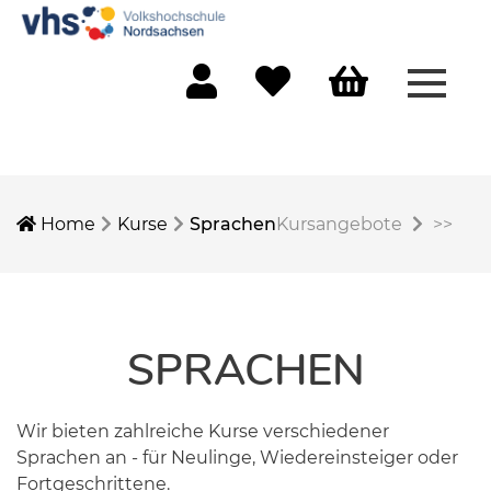
Menü 
Mein Konto
Merkliste
Warenkorb
Home
Kurse
Sprachen
Kursangebote
>>
SPRACHEN
Wir bieten zahlreiche Kurse verschiedener
Sprachen an - für Neulinge, Wiedereinsteiger oder
Fortgeschrittene.