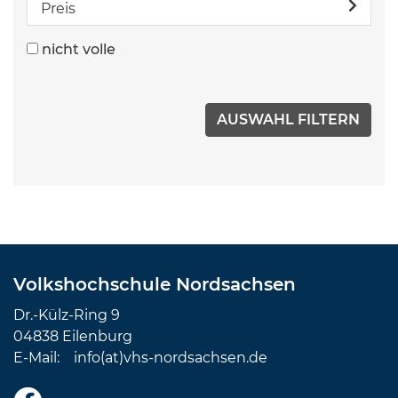
Preis
nicht volle
Volkshochschule Nordsachsen
Dr.-Külz-Ring 9
04838 Eilenburg
E-Mail:
info(at)vhs-nordsachsen.de