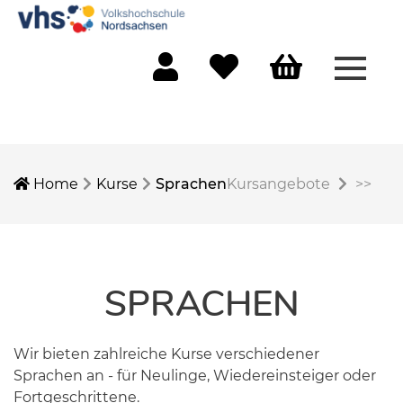
Menü 
Mein Konto
Merkliste
Warenkorb
Home
Kurse
Sprachen
Kursangebote
>>
SPRACHEN
Wir bieten zahlreiche Kurse verschiedener
Sprachen an - für Neulinge, Wiedereinsteiger oder
Fortgeschrittene.