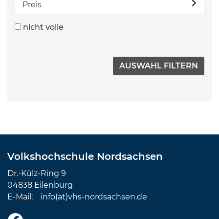
Preis
nicht volle
Volkshochschule Nordsachsen
Dr.-Külz-Ring 9
04838 Eilenburg
E-Mail:
info(at)vhs-nordsachsen.de