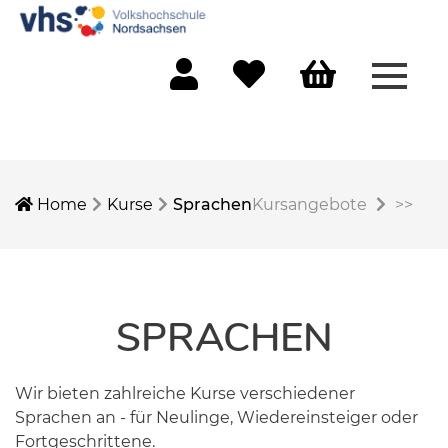
Menü 
Mein Konto
Merkliste
Warenkorb
Home
Kurse
Sprachen
Kursangebote
>>
SPRACHEN
Wir bieten zahlreiche Kurse verschiedener
Sprachen an - für Neulinge, Wiedereinsteiger oder
Fortgeschrittene.