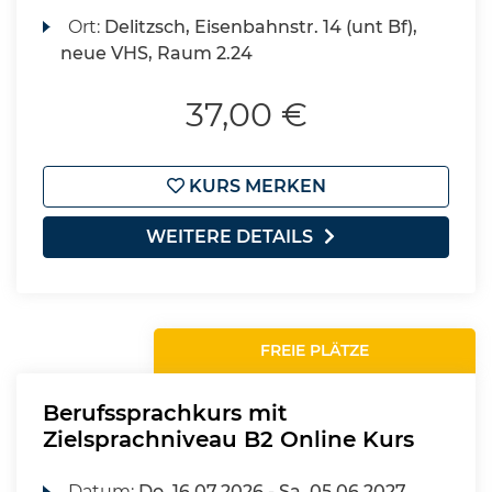
Ort:
Delitzsch, Eisenbahnstr. 14 (unt Bf),
neue VHS, Raum 2.24
37,00 €
KURS MERKEN
WEITERE DETAILS
FREIE PLÄTZE
Berufssprachkurs mit
Zielsprachniveau B2 Online Kurs
Datum:
Do.
16.07.2026 -
Sa.
05.06.2027