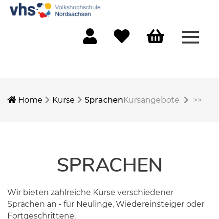
Menü 
Mein Konto
Merkliste
Warenkorb
Home
Kurse
Sprachen
Kursangebote
>>
SPRACHEN
Wir bieten zahlreiche Kurse verschiedener
Sprachen an - für Neulinge, Wiedereinsteiger oder
Fortgeschrittene.