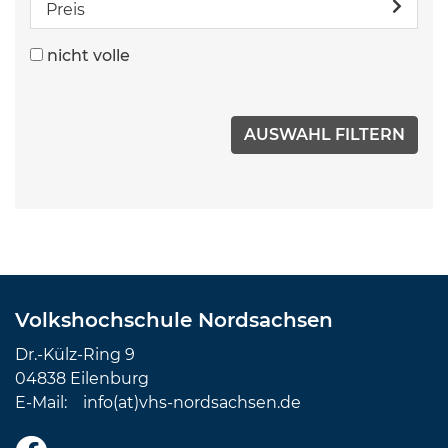
Preis
nicht volle
Volkshochschule Nordsachsen
Dr.-Külz-Ring 9
04838 Eilenburg
E-Mail:
info(at)vhs-nordsachsen.de