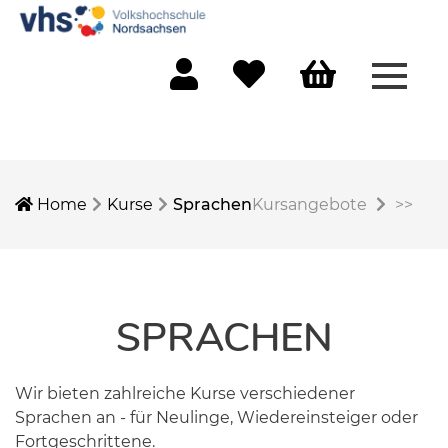
Menü 
Mein Konto
Merkliste
Warenkorb
Home
Kurse
Sprachen
Kursangebote
>>
SPRACHEN
Wir bieten zahlreiche Kurse verschiedener
Sprachen an - für Neulinge, Wiedereinsteiger oder
Fortgeschrittene.