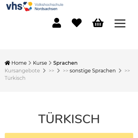
Menü 
Mein Konto
Merkliste
Warenkorb
Home
Kurse
Sprachen
Kursangebote
>>
>>
sonstige Sprachen
>>
Türkisch
TÜRKISCH