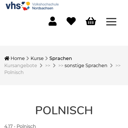
Menü 
Mein Konto
Merkliste
Warenkorb
Home
Kurse
Sprachen
Kursangebote
>>
>>
sonstige Sprachen
>>
Polnisch
POLNISCH
4.17 - Polnisch