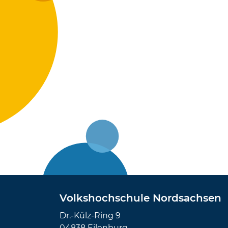
Volkshochschule Nordsachsen
Dr.-Külz-Ring 9
04838 Eilenburg