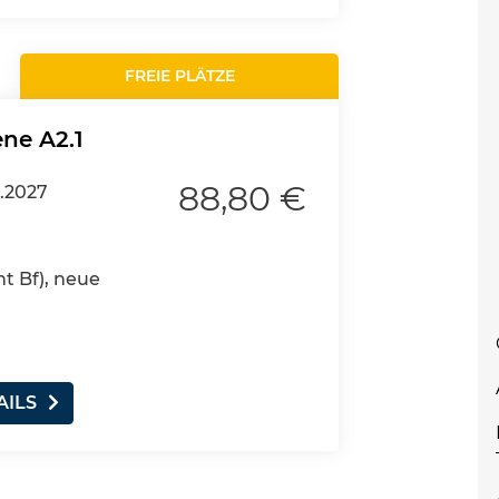
FREIE PLÄTZE
ene A2.1
88,80 €
.2027
nt Bf), neue
AILS