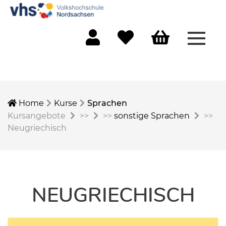
Menü 
Mein Konto
Merkliste
Warenkorb
Home
Kurse
Sprachen
Kursangebote
>>
>>
sonstige Sprachen
>>
Neugriechisch
NEUGRIECHISCH