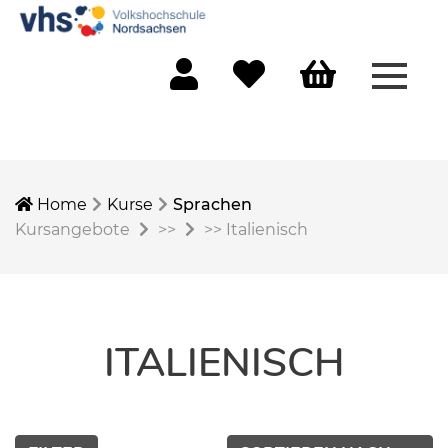
Menü 
Mein Konto
Merkliste
Warenkorb
Home
Kurse
Sprachen
Kursangebote
>>
>>
Italienisch
ITALIENISCH