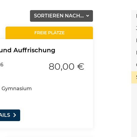
SORTIEREN NACH...
FREIE PLÄTZE
g und Auffrischung
80,00 €
26
 4, Gymnasium
AILS