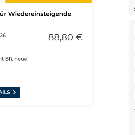
 für Wiedereinsteigende
88,80 €
026
nt Bf), neue
AILS