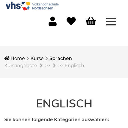
Menü 
Mein Konto
Merkliste
Warenkorb
Home
Kurse
Sprachen
Kursangebote
>>
>>
Englisch
ENGLISCH
Sie können folgende Kategorien auswählen: