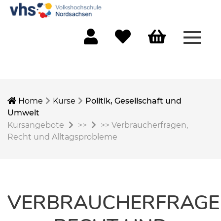
Menü 
Mein Konto
Merkliste
Warenkorb
Home
Kurse
Politik, Gesellschaft und
Umwelt
Kursangebote
>>
>>
Verbraucherfragen,
Recht und Alltagsprobleme
VERBRAUCHERFRAGE