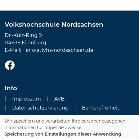
Volkshochschule Nordsachsen
Dr.-Külz-Ring 9
04838 Eilenburg
E-Mail:
info(at)vhs-nordsachsen.de
Info
Impressum
AVB
Datenschutzerklärung
Barrierefreiheit
Wir speichern und verarbeiten Ihre personenbezogenen
Cookie Einstellungen
Informationen für folgende Zwecke:
Speicherung von Einstellungen dieser Anwendung,
Dozenten-Login