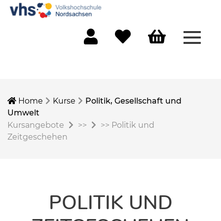
Menü 
Mein Konto
Merkliste
Warenkorb
Home
Kurse
Politik, Gesellschaft und
Umwelt
Kursangebote
>>
>>
Politik und
Zeitgeschehen
POLITIK UND