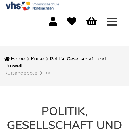
Menü 
Mein Konto
Merkliste
Warenkorb
Home
Kurse
Politik, Gesellschaft und
Umwelt
Kursangebote
>>
POLITIK,
GESELLSCHAFT UND