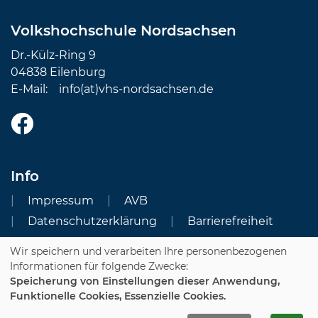
Volkshochschule Nordsachsen
Dr.-Külz-Ring 9
04838 Eilenburg
E-Mail:
info(at)vhs-nordsachsen.de
Info
Impressum
AVB
Datenschutzerklärung
Barrierefreiheit
Wir speichern und verarbeiten Ihre personenbezogenen
Cookie Einstellungen
Informationen für folgende Zwecke:
Speicherung von Einstellungen dieser Anwendung,
Dozenten-Login
Funktionelle Cookies, Essenzielle Cookies.
WIDERRUFSFORMULAR