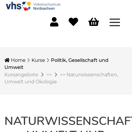
Menü 
Mein Konto
Merkliste
Warenkorb
Home
Kurse
Politik, Gesellschaft und
Umwelt
Kursangebote
>>
>>
Naturwissenschaften,
Umwelt und Ökologie
NATURWISSENSCHAF