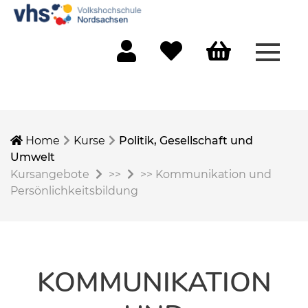
Menü 
Mein Konto
Merkliste
Warenkorb
Home
Kurse
Politik, Gesellschaft und
Umwelt
Kursangebote
>>
>>
Kommunikation und
Persönlichkeitsbildung
KOMMUNIKATION