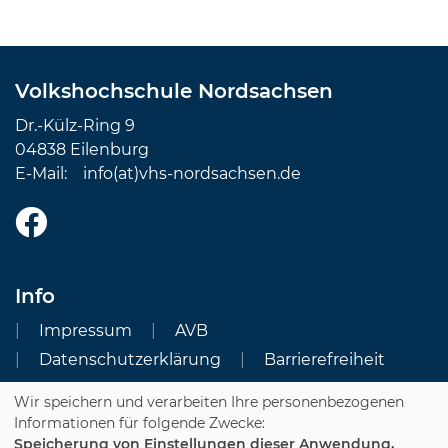
Volkshochschule Nordsachsen
Dr.-Külz-Ring 9
04838 Eilenburg
E-Mail:
info(at)vhs-nordsachsen.de
Info
Impressum
AVB
Datenschutzerklärung
Barrierefreiheit
Wir speichern und verarbeiten Ihre personenbezogenen
Cookie Einstellungen
Informationen für folgende Zwecke:
Speicherung von Einstellungen dieser Anwendung,
Dozenten-Login