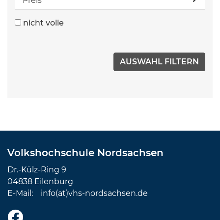
Preis
nicht volle
Volkshochschule Nordsachsen
Dr.-Külz-Ring 9
04838 Eilenburg
E-Mail:
info(at)vhs-nordsachsen.de