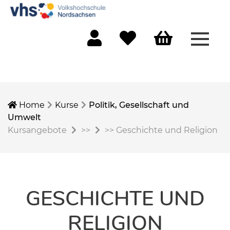
Menü 
Mein Konto
Merkliste
Warenkorb
Home
Kurse
Politik, Gesellschaft und
Umwelt
Kursangebote
>>
>>
Geschichte und Religion
GESCHICHTE UND
RELIGION