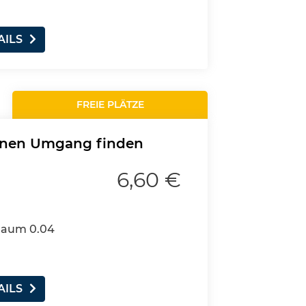
AILS
FREIE PLÄTZE
genen Umgang finden
6,60 €
 Raum 0.04
AILS