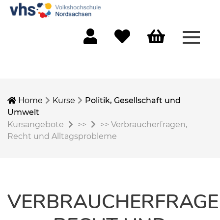
Menü 
Mein Konto
Merkliste
Warenkorb
Home
Kurse
Politik, Gesellschaft und
Umwelt
Kursangebote
>>
>>
Verbraucherfragen,
Recht und Alltagsprobleme
VERBRAUCHERFRAGE