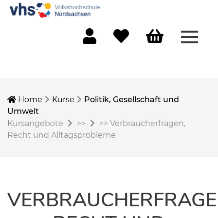
Menü 
Mein Konto
Merkliste
Warenkorb
Home
Kurse
Politik, Gesellschaft und
Umwelt
Kursangebote
>>
>>
Verbraucherfragen,
Recht und Alltagsprobleme
VERBRAUCHERFRAGE