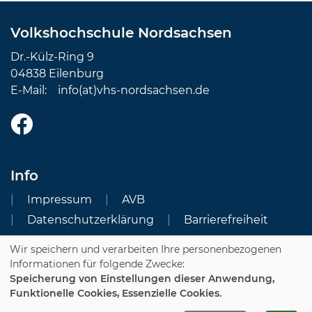
Volkshochschule Nordsachsen
Dr.-Külz-Ring 9
04838 Eilenburg
E-Mail:
info(at)vhs-nordsachsen.de
Info
Impressum
AVB
Datenschutzerklärung
Barrierefreiheit
Wir speichern und verarbeiten Ihre personenbezogenen
Cookie Einstellungen
Informationen für folgende Zwecke:
Speicherung von Einstellungen dieser Anwendung,
Dozenten-Login
Funktionelle Cookies, Essenzielle Cookies.
WIDERRUFSFORMULAR