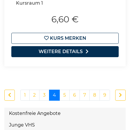
Kursraum 1
6,60 €
KURS MERKEN
WEITERE DETAILS
1
2
3
4
5
6
7
8
9
Kostenfreie Angebote
Junge VHS