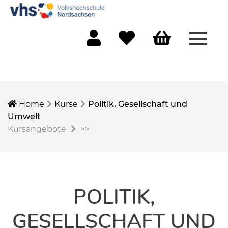
Menü 
Mein Konto
Merkliste
Warenkorb
Home
Kurse
Politik, Gesellschaft und
Umwelt
Kursangebote
>>
POLITIK,
GESELLSCHAFT UND