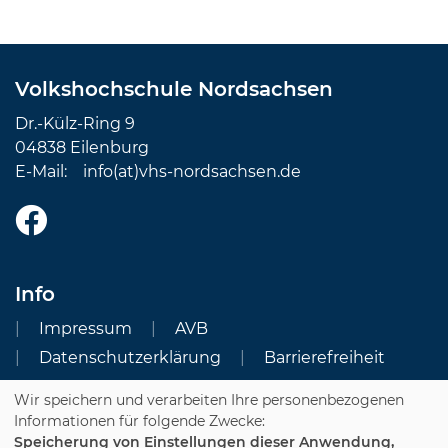
Volkshochschule Nordsachsen
Dr.-Külz-Ring 9
04838 Eilenburg
E-Mail:
info(at)vhs-nordsachsen.de
Info
Impressum
AVB
Datenschutzerklärung
Barrierefreiheit
Wir speichern und verarbeiten Ihre personenbezogenen
Cookie Einstellungen
Informationen für folgende Zwecke:
Speicherung von Einstellungen dieser Anwendung,
Dozenten-Login