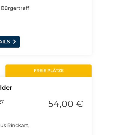
 Bürgertreff
AILS
FREIE PLÄTZE
lder
54,00 €
27
aus Rinckart,