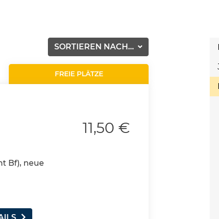
SORTIEREN NACH...
FREIE PLÄTZE
11,50 €
nt Bf), neue
AILS