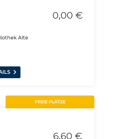
0,00 €
liothek Alte
AILS
FREIE PLÄTZE
6,60 €