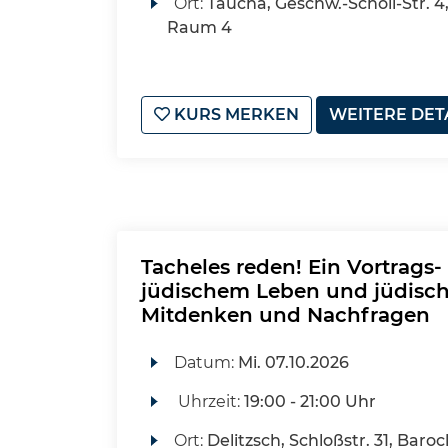
Ort:
Taucha, Geschw.-Scholl-Str. 
Raum 4
KURS MERKEN
WEITERE DET
Tacheles reden! Ein Vortrags
jüdischem Leben und jüdisc
Mitdenken und Nachfragen
Datum:
Mi.
07.10.2026
Uhrzeit:
19:00 - 21:00 Uhr
Ort:
Delitzsch, Schloßstr. 31, Baro