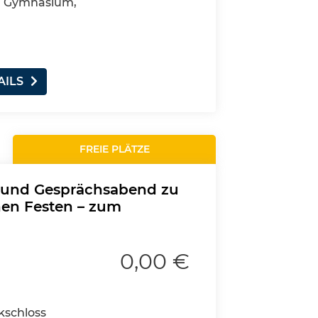
4, Gymnasium,
AILS
FREIE PLÄTZE
- und Gesprächsabend zu
hen Festen – zum
0,00 €
ckschloss