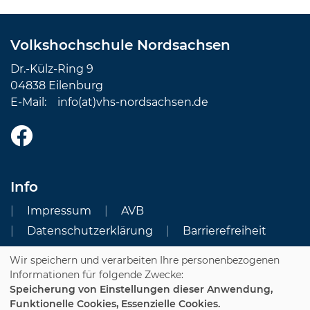
Volkshochschule Nordsachsen
Dr.-Külz-Ring 9
04838 Eilenburg
E-Mail:
info(at)vhs-nordsachsen.de
Info
Impressum
AVB
Datenschutzerklärung
Barrierefreiheit
Wir speichern und verarbeiten Ihre personenbezogenen
Cookie Einstellungen
Informationen für folgende Zwecke:
Speicherung von Einstellungen dieser Anwendung,
Dozenten-Login
Funktionelle Cookies, Essenzielle Cookies.