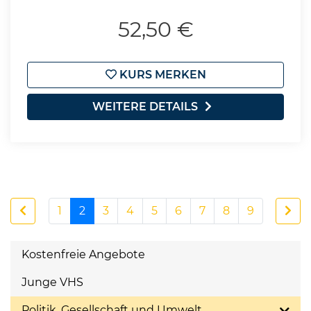
52,50 €
KURS MERKEN
WEITERE DETAILS
1
2
3
4
5
6
7
8
9
Kostenfreie Angebote
Junge VHS
Politik, Gesellschaft und Umwelt