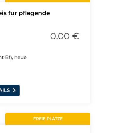
is für pflegende
0,00 €
nt Bf), neue
AILS
FREIE PLÄTZE