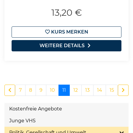
13,20 €
KURS MERKEN
WEITERE DETAILS
7
8
9
10
11
12
13
14
15
Kostenfreie Angebote
Junge VHS
Politik, Gesellschaft und Umwelt