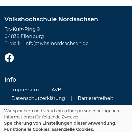
Volkshochschule Nordsachsen
Dr.-Külz-Ring 9
04838 Eilenburg
E-Mail:
info(at)vhs-nordsachsen.de
Info
Impressum
AVB
Datenschutzerklärung
Barrierefreiheit
Wir speichern und verarbeiten Ihre personenbezogenen
Cookie Einstellungen
Informationen für folgende Zwecke:
Speicherung von Einstellungen dieser Anwendung,
Dozenten-Login
Funktionelle Cookies, Essenzielle Cookies.