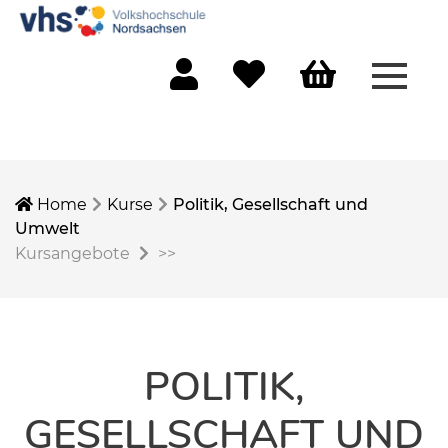
Menü 
Mein Konto
Merkliste
Warenkorb
Home
Kurse
Politik, Gesellschaft und
Umwelt
Kursangebote
>>
POLITIK,
GESELLSCHAFT UND