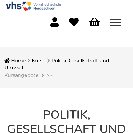
Menü 
Mein Konto
Merkliste
Warenkorb
Home
Kurse
Politik, Gesellschaft und
Umwelt
Kursangebote
>>
POLITIK,
GESELLSCHAFT UND