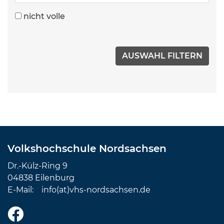
nicht volle
Volkshochschule Nordsachsen
Dr.-Külz-Ring 9
04838 Eilenburg
E-Mail:
info(at)vhs-nordsachsen.de