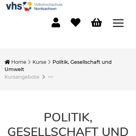
Menü 
Mein Konto
Merkliste
Warenkorb
Home
Kurse
Politik, Gesellschaft und
Umwelt
Kursangebote
>>
POLITIK,
GESELLSCHAFT UND