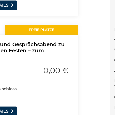
AILS
FREIE PLÄTZE
- und Gesprächsabend zu
hen Festen – zum
0,00 €
ckschloss
AILS