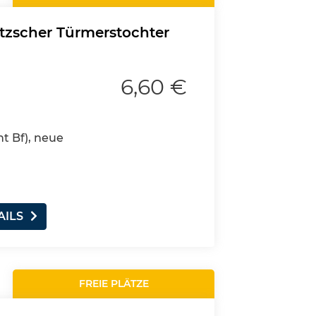
itzscher Türmerstochter
6,60 €
nt Bf), neue
AILS
FREIE PLÄTZE