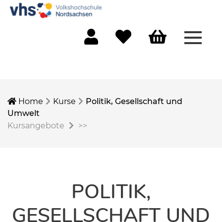
Menü 
Mein Konto
Merkliste
Warenkorb
Home
Kurse
Politik, Gesellschaft und
Umwelt
Kursangebote
>>
POLITIK,
GESELLSCHAFT UND