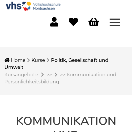
Menü 
Mein Konto
Merkliste
Warenkorb
Home
Kurse
Politik, Gesellschaft und
Umwelt
Kursangebote
>>
>>
Kommunikation und
Persönlichkeitsbildung
KOMMUNIKATION