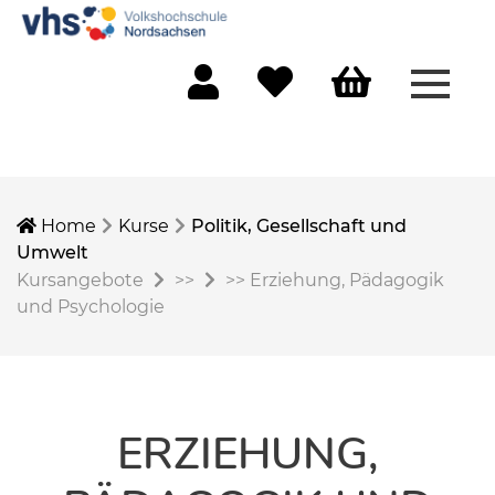
Menü 
Mein Konto
Merkliste
Warenkorb
Home
Kurse
Politik, Gesellschaft und
Umwelt
Kursangebote
>>
>>
Erziehung, Pädagogik
und Psychologie
ERZIEHUNG,