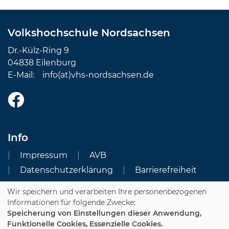
Volkshochschule Nordsachsen
Dr.-Külz-Ring 9
04838 Eilenburg
E-Mail:
info(at)vhs-nordsachsen.de
Info
Impressum
AVB
Datenschutzerklärung
Barrierefreiheit
Wir speichern und verarbeiten Ihre personenbezogenen
Cookie Einstellungen
Informationen für folgende Zwecke:
Speicherung von Einstellungen dieser Anwendung,
Dozenten-Login
Funktionelle Cookies, Essenzielle Cookies.