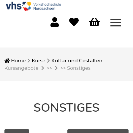
Menü 
Mein Konto
Merkliste
Warenkorb
Home
Kurse
Kultur und Gestalten
Kursangebote
>>
>>
Sonstiges
SONSTIGES