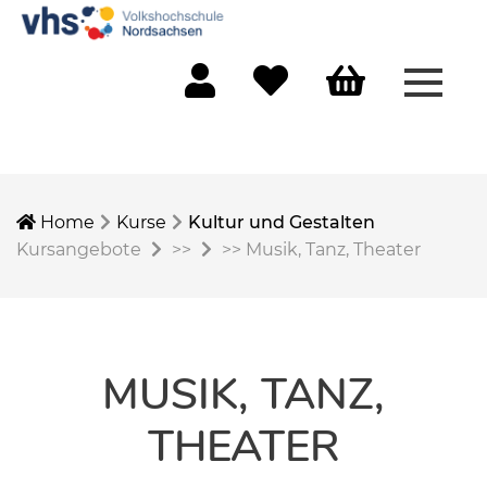
Menü 
Mein Konto
Merkliste
Warenkorb
Home
Kurse
Kultur und Gestalten
Kursangebote
>>
>>
Musik, Tanz, Theater
MUSIK, TANZ,
THEATER