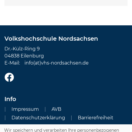
Volkshochschule Nordsachsen
Dr.-Külz-Ring 9
04838 Eilenburg
E-Mail:
info(at)vhs-nordsachsen.de
Info
Impressum
AVB
Datenschutzerklärung
Barrierefreiheit
Wir speichern und verarbeiten Ihre personenbezogenen
Cookie Einstellungen