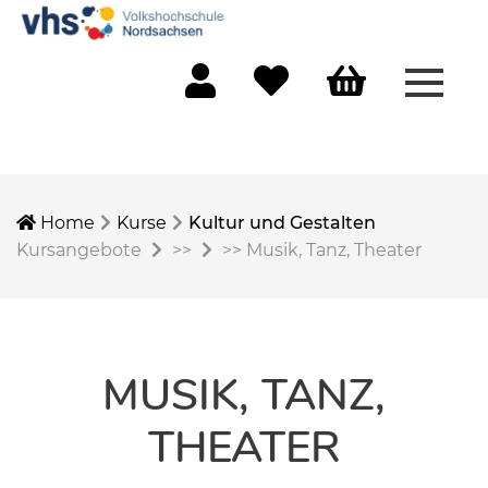
Menü 
Mein Konto
Merkliste
Warenkorb
Home
Kurse
Kultur und Gestalten
Kursangebote
>>
>>
Musik, Tanz, Theater
MUSIK, TANZ,
THEATER