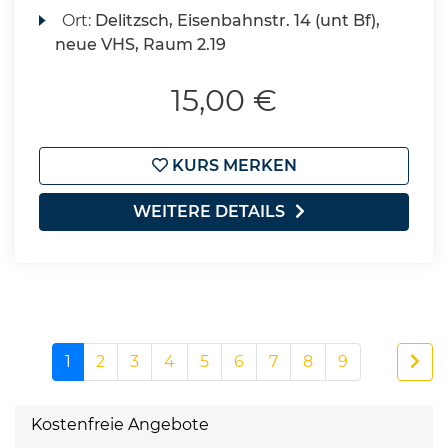
Ort:
Delitzsch, Eisenbahnstr. 14 (unt Bf),
neue VHS, Raum 2.19
15,00 €
KURS MERKEN
WEITERE DETAILS
1
2
3
4
5
6
7
8
9
Kostenfreie Angebote