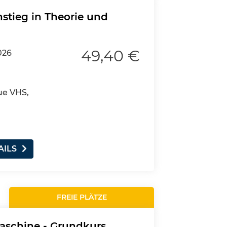
nstieg in Theorie und
49,40 €
026
ue VHS,
AILS
FREIE PLÄTZE
aschine - Grundkurs