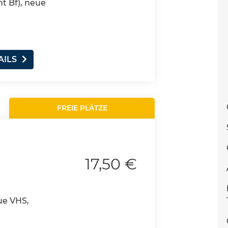
nt Bf), neue
AILS
FREIE PLÄTZE
17,50 €
ue VHS,