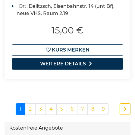
Ort:
Delitzsch, Eisenbahnstr. 14 (unt Bf),
neue VHS, Raum 2.19
15,00 €
KURS MERKEN
WEITERE DETAILS
1
2
3
4
5
6
7
8
9
Kostenfreie Angebote