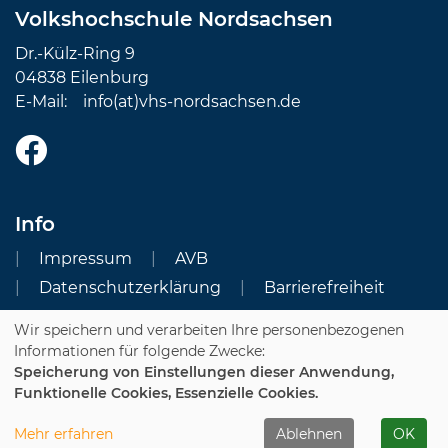
Volkshochschule Nordsachsen
Dr.-Külz-Ring 9
04838 Eilenburg
E-Mail:
info(at)vhs-nordsachsen.de
Info
Impressum
AVB
Datenschutzerklärung
Barrierefreiheit
Wir speichern und verarbeiten Ihre personenbezogenen
Cookie Einstellungen
Informationen für folgende Zwecke:
Speicherung von Einstellungen dieser Anwendung,
Dozenten-Login
Funktionelle Cookies, Essenzielle Cookies.
WIDERRUFSFORMULAR
Mehr erfahren
Ablehnen
OK